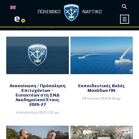
ΠΟΛΕΜΙΚΟ
ΝΑΥΤΙΚΟ
e
ρ του Πολεμικού Ναυτικού κατατίθενται στο λογαριασμό Ταμεί
Ανακοίνωση / Πρόσκληση
Εκπαιδευτικές Βολές
Επιτυχόντων –
Μονάδων ΠΝ
Εισακτέων στη ΣΝΔ
24 Ιουνίου 2026 8:54 μμ
Ακαδημαϊκού Έτους
2026-27
4 Αυγούστου 2026 2:02 μμ