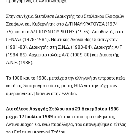
προαγόμενος σε Αντιπλοίαρχο.
Στην συνέχεια διετέλεσε Διοικητής του Στολίσκου Ελαφρών
Σκαφών, και Κυβερνήτης στο Δ/Π ΝΑΥΚΡΑΤΟΥΣΑ (1974-
75), και στο Α/Τ ΚΟΥΝΤΟΥΡΙΩΤΗΣ (1976), Διευθυντής στο
ΓΕΝ/Α3 (1978-1981), Ναυτικός Ακόλουθος Ουάσινγκτον
(1981-83), Διοικητής στη Σ.Ν.Δ. (1983-84), Διοικητής Α/Τ
(1984-85), Αρχιεπιστολέας Α/Σ (1985-86) και Διοικητής
Δ.Ν.Ε. (1986).
Το 1980 και το 1988, μετείχε στην ελληνική αντιπροσωπεία
κατά τις διαπραγματεύσεις με τις ΗΠΑ για την τύχη των
αμερικανικών βάσεων στην Ελλάδα.
Διετέλεσε Αρχηγός Στόλου από 23 Δεκεμβρίου 1986
μέχρι 17 Ιουλίου 1989
οπότε και αποστρατεύθηκε ως
Αντιναύαρχος ε.α. ενώ παράλληλα, του απονεμήθηκε ο τίτλος
του Επίτιμου Αρχηγού Στόλου.