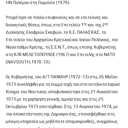
ΗΝ Πολέμου στη Γερμανία (1979).
Υπηρέτησε σε πλοία επιφανείας και σε επιτελικές και
ης
ης
διοικητικές θέσεις όπως στο Επιτελείο 1
και της 2
Διοίκησης Ελαφρών Σκαφών, το Κ.Ε. ΠΑΛΑΣΚΑΣ, το
Επιτελείο του Αρχηγείου Κρητικού και Ιονίου Πελάγους, τον
Ναύσταθμο Κρήτης, τη Σ.Ε.Ν.Τ., όπως επίσης Κυβερνήτης
στη Κ/Φ ΜΕΛΕΤΟΠΟΥΛΟΣ (1967) και Επιτελής στο ΝΑΤΟ
(NAVSOUTH,1970-72).
Ως Κυβερνήτης του Α/Τ ΠΑΝΘΗΡ (1972-73) στις 26 Μαΐου
1973 συνελήφθη για τη συμμετοχή του στο αντιδικτατορικό
Κίνημα του Ναυτικού, αποφυλακίστηκε στις 21 Αυγούστου
1973 με τη χορήγηση γενικής αμνηστίας και στις 25
Οκτωβρίου 1973 αποτάχθηκε. Στις 13 Αυγούστου 1974, με
την αποκατάσταση της Δημοκρατίας, επαναφέρθηκε στη
μόνιμη υπηρεσία ως μηδέποτε απομακρυνθείς, συγχρόνως