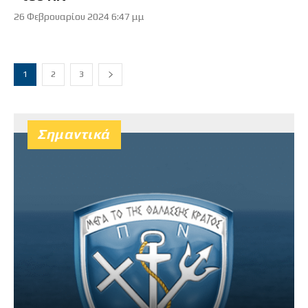
26 Φεβρουαρίου 2024 6:47 μμ
1
2
3
Σημαντικά