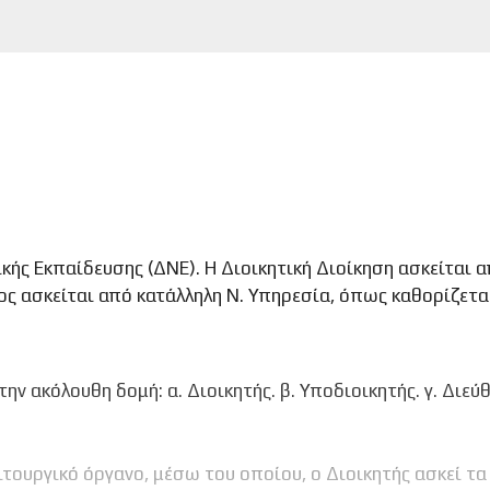
ής Εκπαίδευσης (ΔΝΕ). Η Διοικητική Διοίκηση ασκείται α
χος ασκείται από κατάλληλη Ν. Υπηρεσία, όπως καθορίζετα
 την ακόλουθη δομή: α. Διοικητής. β. Υποδιοικητής. γ. Διε
λειτουργικό όργανο, μέσω του οποίου, ο Διοικητής ασκεί τα