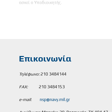
ασκεί ο Υποδιοικητής.
Επικοινωνία
Τηλέφωνο:
210 3484144
FAX:
210 3484153
e-mail
:
nsp@navy.mil.gr