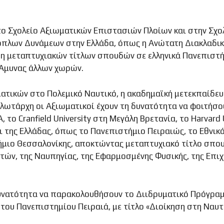
το Σχολείο Αξιωματικών Επιστασιών Πλοίων και στην Σχολ
όπλων Δυνάμεων στην Ελλάδα, όπως η Ανώτατη Διακλαδική 
η μεταπτυχιακών τίτλων σπουδών σε ελληνικά Πανεπιστήμ
ς Άμυνας άλλων χωρών.
ατικών στο Πολεμικό Ναυτικό, η ακαδημαϊκή μετεκπαίδευσ
λωτάρχη οι Αξιωματικοί έχουν τη δυνατότητα να φοιτήσο
το Cranfield University στη Μεγάλη Βρετανία, το Harvard U
ι της Ελλάδας, όπως το Πανεπιστήμιο Πειραιώς, το Εθνικ
μιο Θεσσαλονίκης, αποκτώντας μεταπτυχιακό τίτλο σπου
ών, της Ναυπηγίας, της Εφαρμοσμένης Φυσικής, της Επιχε
δυνατότητα να παρακολουθήσουν το Διιδρυματικό Πρόγρ
ου Πανεπιστημίου Πειραιά, με τίτλο «Διοίκηση στη Ναυτι