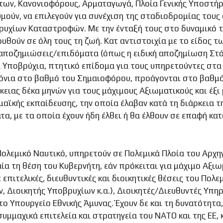
ων, Κανονιοφόρους, Αρματαγωγά, Πλοία Γενικής Υποστήρι
υμούν, να επιλεγούν για συνέχιση της σταδιοδρομίας του
βρυχίων Καταστροφών. Με την ένταξή τους στο δυναμικ
λουθούν σε όλη τους τη ζωή. Κατ αντιστοιχία με το είδο
ς αποζημιώσεις/επιδόματα (όπως η ειδική αποζημίωση Στό
 Υποβρύχια, πτητικό επίδομα για τους υπηρετούντες στα
χρόνια στο βαθμό του Σημαιοφόρου, προάγονται στο βαθ
ιας δέκα μηνών για τους μάχιμους Αξιωματικούς και έξι 
μαϊκής εκπαίδευσης, την οποία έλαβαν κατά τη διάρκεια 
τα, με τα οποία έχουν ήδη έλθει ή θα έλθουν σε επαφή κατ
Πολεμικό Ναυτικό, υπηρετούν σε Πολεμικά Πλοία του Αρχ
 τη θέση του Κυβερνήτη, εάν πρόκειται για μάχιμο Αξιωμα
επιτελικές, διευθυντικές και διοικητικές θέσεις του Πολ
 Διοικητής Υποβρυχίων κ.α.), Διοικητές/Διευθυντές Υπηρ
ή το Υπουργείο Εθνικής Άμυνας. Έχουν δε και τη δυνατότητ
συμμαχικά επιτελεία και στρατηγεία του ΝΑΤΟ και της ΕΕ,