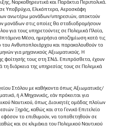
ξης, Ναρκοθηρευτικά και Παράκτια Περιπολικά.
ς σε Υποβρύχια, Ελικόπτερα, Αεροσκάφη
ό των ανωτέρω μονάδων/υπηρεσιών, αποκτούν
ς των μονάδων στις οποίες θα σταδιοδρομήσουν
λου για τους υπηρετούντες σε Πολεμικά Πλοία,
 Ιπτάμενα Μέσα, ημερήσια αποζημίωση κατά τις
μό του Ανθυποπλοιάρχου και παρακολουθούν το
μηνών για μηχανικούς Αξιωματικούς. Η
της φοίτησής τους στη ΣΝΔ. Επιπρόσθετα, έχουν
ά τη διάρκεια της υπηρεσίας τους σε Πολεμικά
ηγείου Στόλου με καθήκοντα όπως Αξιωματικός/
τικό, ή Α΄ Μηχανικός, εάν πρόκειται για
εμικού Ναυτικού, όπως Διοικητές ομάδας πλοίων
εσιών Ξηράς, καθώς και στο Γενικό Επιτελείο
α, εφόσον το επιθυμούν, να τοποθετηθούν σε
 καθώς και σε κλιμάκια του Πολεμικού Ναυτικού