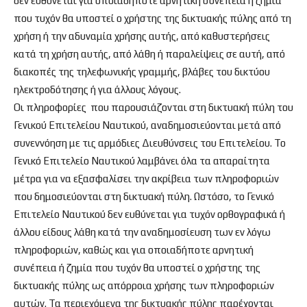
δεν ευθύνεται για οποιαδήποτε αρνητική συνέπεια ή ζημία
που τυχόν θα υποστεί ο χρήστης της δικτυακής πύλης από τη
χρήση ή την αδυναμία χρήσης αυτής, από καθυστερήσεις
κατά τη χρήση αυτής, από λάθη ή παραλείψεις σε αυτή, από
διακοπές της τηλεφωνικής γραμμής, βλάβες του δικτύου
ηλεκτροδότησης ή για άλλους λόγους.
Οι πληροφορίες που παρουσιάζονται στη δικτυακή πύλη του
Γενικού Επιτελείου Ναυτικού, αναδημοσιεύονται μετά από
συνεννόηση με τις αρμόδιες Διευθύνσεις του Επιτελείου. Το
Γενικό Επιτελείο Ναυτικού λαμβάνει όλα τα απαραίτητα
μέτρα για να εξασφαλίσει την ακρίβεια των πληροφοριών
που δημοσιεύονται στη δικτυακή πύλη. Ωστόσο, το Γενικό
Επιτελείο Ναυτικού δεν ευθύνεται για τυχόν ορθογραφικά ή
άλλου είδους λάθη κατά την αναδημοσίευση των εν λόγω
πληροφοριών, καθώς και για οποιαδήποτε αρνητική
συνέπεια ή ζημία που τυχόν θα υποστεί ο χρήστης της
δικτυακής πύλης ως απόρροια χρήσης των πληροφοριών
αυτών. Τα περιεχόμενα της δικτυακής πύλης παρέχονται