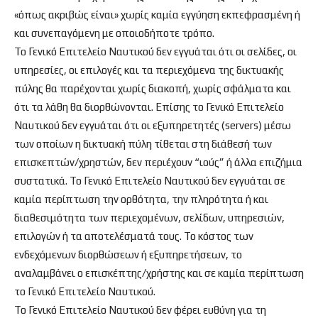
«όπως ακριβώς είναι» χωρίς καμία εγγύηση εκπεφρασμένη ή
και συνεπαγόμενη με οποιοδήποτε τρόπο.
Το Γενικό Επιτελείο Ναυτικού δεν εγγυάται ότι οι σελίδες, οι
υπηρεσίες, οι επιλογές και τα περιεχόμενα της δικτυακής
πύλης θα παρέχονται χωρίς διακοπή, χωρίς σφάλματα και
ότι τα λάθη θα διορθώνονται. Επίσης το Γενικό Επιτελείο
Ναυτικού δεν εγγυάται ότι οι εξυπηρετητές (servers) μέσω
των οποίων η δικτυακή πύλη τίθεται στη διάθεσή των
επισκεπτών/χρηστών, δεν περιέχουν “ιούς” ή άλλα επιζήμια
συστατικά. Το Γενικό Επιτελείο Ναυτικού δεν εγγυάται σε
καμία περίπτωση την ορθότητα, την πληρότητα ή και
διαθεσιμότητα των περιεχομένων, σελίδων, υπηρεσιών,
επιλογών ή τα αποτελέσματά τους. Το κόστος των
ενδεχόμενων διορθώσεων ή εξυπηρετήσεων, το
αναλαμβάνει ο επισκέπτης/χρήστης και σε καμία περίπτωση
το Γενικό Επιτελείο Ναυτικού.
Το Γενικό Επιτελείο Ναυτικού δεν φέρει ευθύνη για τη