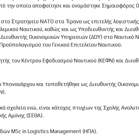
από την οποία αποφοίτησε και ονομάστηκε Σημαιοφόρος Ο
, στο Στρατηγείο ΝΑΤΟ στα Τίρανα ως επιτελής λογιστική
ολεμικού Ναυτικού, καθώς και ως Υποδιευθυντής και Διε
Διευθυντής Οικονομικών Υπηρεσιών (ΔΟΥ) στο Ναυτικό Νο
 Προϋπολογισμού του Γενικού Επιτελείου Ναυτικού.
ητής του Κέντρου Εφοδιασμού Ναυτικού (ΚΕΦΝ) και Διευθυν
υ Υποναυάρχου και τοποθετήθηκε ως Διευθυντής Οικονομ
Ν).
κά σχολεία ενώ, είναι κάτοχος πτυχίων της Σχολής Αναλ
κής Αμύνης (ΣΕΘΑ).
δών MSc in Logistics Management (ΗΠΑ).