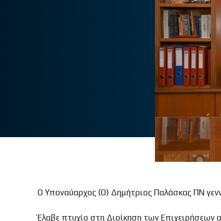
Ο Υποναύαρχος (Ο) Δημήτριος Παλάσκας ΠΝ γενν
Έλαβε πτυχίο στη Διοίκηση των Επιχειρήσεων α