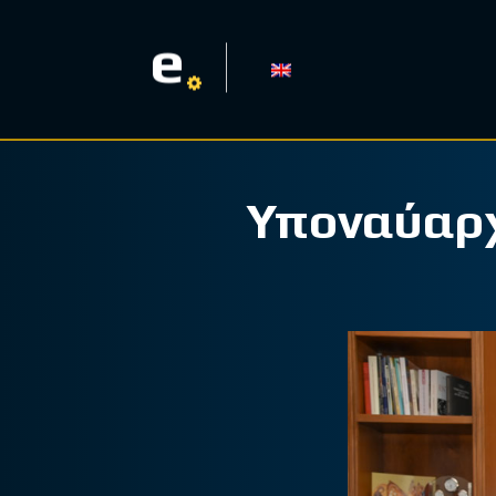
e
Υποναύαρχ