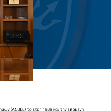
μών (ΑΣΟΕΕ) το έτος 1989 και την επόμενη