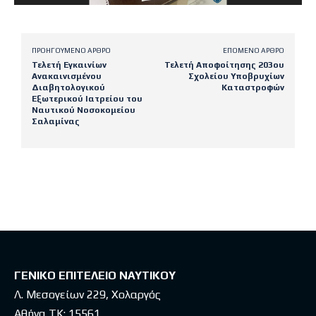
ΠΡΟΗΓΟΎΜΕΝΟ ΆΡΘΡΟ
ΕΠΌΜΕΝΟ ΆΡΘΡΟ
Τελετή Εγκαινίων
Τελετή Αποφοίτησης 203ου
Ανακαινισμένου
Σχολείου Υποβρυχίων
Διαβητολογικού
Καταστροφών
Εξωτερικού Ιατρείου του
Ναυτικού Νοσοκομείου
Σαλαμίνας
Latest posts
ΓΕΝΙΚΟ ΕΠΙΤΕΛΕΙΟ ΝΑΥΤΙΚΟΥ
Λ. Μεσογείων 229, Χολαργός
Αθήνα ΤΚ: 15561