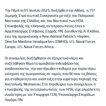
η
Την Πέμπτη 05 Ιουνίου 2025, διεξήχθη στην Αθήνα, η 15
Διμερής Στρατιωτική Συνεργασία μεταξύ του Πολεμικού
Ναυτικού της Ελλάδας και του Ναυτικού των ΗΠΑ.
Επικεφαλής της ελληνικής αντιπροσωπείας ήταν ο
Αρχιπλοίαρχος Στέφανος Σαρρής ΠΝ, Διευθυντής Α’ Κλάδου,
ενώ της αμερικανικής ο Rear Admiral Patrick S. Hayden,
Director Maritime Headquarters (DMHQ), U.S. Naval Forces
Europe, U.S. Naval Forces Africa.
Οι συνομιλίες διεξήχθησαν σε εξαιρετικό κλίμα και
συζητήθηκαν θέματα αμοιβαίου ενδιαφέροντος
αναδεικνύοντας την εκατέρωθεν επιθυμία για περαιτέρω
ενίσχυση της συνεργασίας σε τομείς που θέτουν τις βάσεις
για σταθερότητα και ανάπτυξη στην ευρύτερη περιοχή της
Ανατολικής Μεσογείου. Στο περιθώριο των συνομιλιών, ο
επικεφαλής της αντιπροσωπείας των ΗΠΑ, είχε ολιγόλεπτη
συνάντηση με τον Yπαρχηγό ΓΕΝ, Υποναύαρχο Σπυρίδων
Λαγάρα ΠΝ.