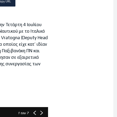
opy URL
ν Τετάρτη 4 Ιουλίου
αυτικού με το Ιταλικό
o Vratogna (Deputy Head
ο οποίος είχε κατ’ ιδίαν
η Παξιβανάκη ΠΝ και
ησαν σε εξαιρετικό
της συνεργασίας των
1
του 7