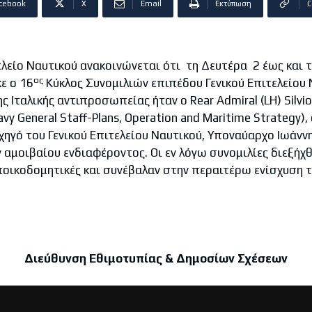
cebook
X
Email
Εκτύπωση
C
ίο Ναυτικού ανακοινώνεται ότι τη Δευτέρα 2 έως και τη
ος
ε ο 16
Κύκλος Συνομιλιών επιπέδου Γενικού Επιτελείου Ν
ς Ιταλικής αντιπροσωπείας ήταν ο Rear Admiral (LH) Silvi
avy General Staff-Plans, Operation and Maritime Strategy), 
ηγό του Γενικού Επιτελείου Ναυτικού, Υποναύαρχο Ιωάνν
αμοιβαίου ενδιαφέροντος. Οι εν λόγω συνομιλίες διεξήχθ
εποικοδομητικές και συνέβαλαν στην περαιτέρω ενίσχυση 
Διεύθυνση Εθιμοτυπίας & Δημοσίων Σχέσεων