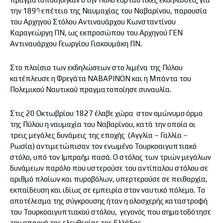
η
την 189
επέτειο της Ναυμαχίας του Ναβαρίνου, παρουσία
του Αρχηγού Στόλου Αντιναυάρχου Κωνσταντίνου
Καραγεώργη ΠΝ, ως εκπροσώπου του Αρχηγού ΓΕΝ
Αντιναυάρχου Γεωργίου Γιακουμάκη ΠΝ.
Στο πλαίσιο των εκδηλώσεων στο λιμένα της Πύλου
κατέπλευσε η Φρεγάτα ΝΑΒΑΡΙΝΟΝ και η Μπάντα του
Πολεμικού Ναυτικού πραγματοποίησε συναυλία.
Στις 20 Οκτωβρίου 1827 έλαβε χώρα στον ομώνυμο όρμο
της Πύλου η ναυμαχία του Ναβαρίνου, κατά την οποία οι
τρεις μεγάλες δυνάμεις της εποχής (Αγγλία – Γαλλία –
Ρωσία) αντιμετώπισαν τον ενωμένο Τουρκοαιγυπτιακό
στόλο, υπό τον Ιμπραήμ πασά. Ο στόλος των τριών μεγάλων
δυνάμεων παρόλο που υστερούσε του αντίπαλου στόλου σε
αριθμό πλοίων και πυροβόλων, υπερτερούσε σε πειθαρχία,
εκπαίδευση και ιδίως σε εμπειρία στον ναυτικό πόλεμο. Το
αποτέλεσμα της σύγκρουσης ήταν η ολοσχερής καταστροφή
του Τουρκοαιγυπτιακού στόλου, γεγονός που σηματοδότησε
την απαρχή της ελευθερίας της Ελλάδας.