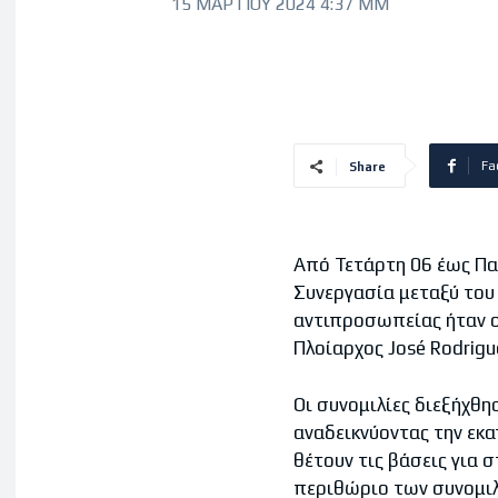
15 ΜΑΡΤΊΟΥ 2024 4:37 ΜΜ
Fa
Share
Από Τετάρτη 06 έως Πα
Συνεργασία μεταξύ του 
αντιπροσωπείας ήταν ο
Πλοίαρχος José Rodrigues
Οι συνομιλίες διεξήχθη
αναδεικνύοντας την εκα
θέτουν τις βάσεις για 
περιθώριο των συνομιλ