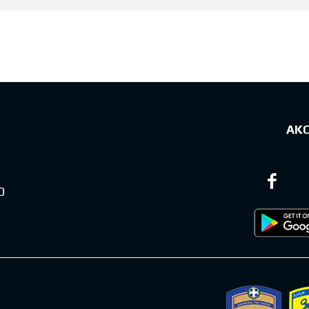
sts
ΑΚ
0