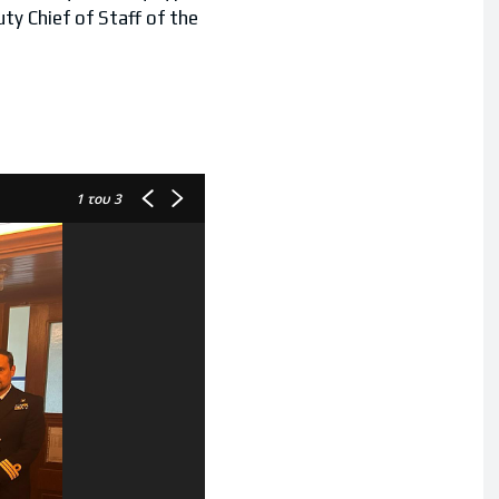
y Chief of Staff of the
1
του 3