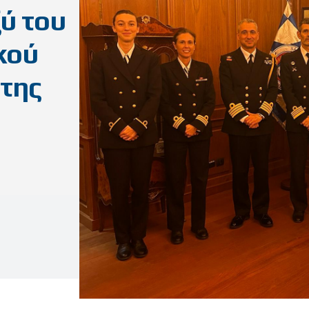
ύ του
κού
 της