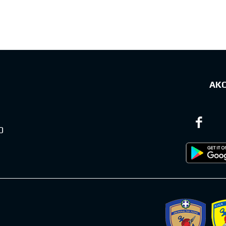
sts
ΑΚ
0