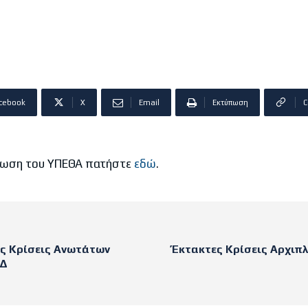
cebook
X
Email
Εκτύπωση
C
οίνωση του ΥΠΕΘΑ πατήστε
εδώ
.
ες Κρίσεις Ανωτάτων
Έκτακτες Κρίσεις Αρχιπ
ΕΔ