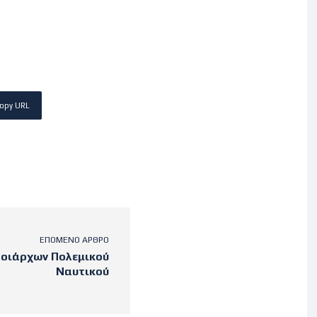
opy URL
ΕΠΌΜΕΝΟ ΆΡΘΡΟ
λοιάρχων Πολεμικού
Ναυτικού