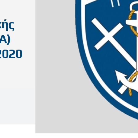
κής
Α)
2020