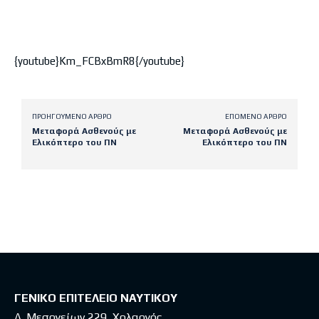
{youtube}Km_FCBxBmR8{/youtube}
ΠΡΟΗΓΟΎΜΕΝΟ ΆΡΘΡΟ
ΕΠΌΜΕΝΟ ΆΡΘΡΟ
Μεταφορά Ασθενούς με
Μεταφορά Ασθενούς με
Ελικόπτερο του ΠΝ
Ελικόπτερο του ΠΝ
Latest posts
ΓΕΝΙΚΟ ΕΠΙΤΕΛΕΙΟ ΝΑΥΤΙΚΟΥ
Λ. Μεσογείων 229, Χολαργός