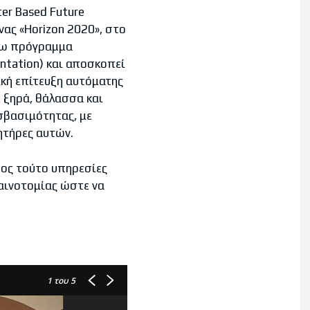
ter Based Future
νας «Horizon 2020», στο
έρω πρόγραμμα
entation) και αποσκοπεί
ική επίτευξη αυτόματης
 ξηρά, θάλασσα και
οσβασιμότητας, με
ητήρες αυτών.
ος τούτο υπηρεσίες
αινοτομίας ώστε να
1
του 5