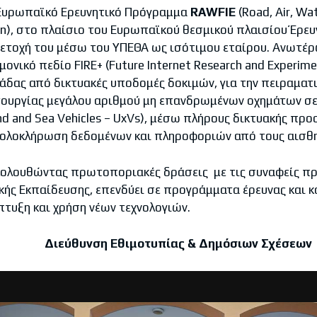
 Ευρωπαϊκό Ερευνητικό Πρόγραμμα
R
Α
WF
ΙΕ
(Road, Air, Wa
on), στο πλαίσιο του Ευρωπαϊκού θεσμικού πλαισίου Έρευ
μετοχή του μέσω του ΥΠΕΘΑ ως ισότιμου εταίρου. Ανωτ
ονικό πεδίο FIRE+ (Future Internet Research and Experim
άδας από δικτυακές υποδομές δοκιμών, για την πειραματ
τουργίας μεγάλου αριθμού μη επανδρωμένων οχημάτων σε
nd and Sea Vehicles – UxVs), μέσω πλήρους δικτυακής πρ
 ολοκλήρωση δεδομένων και πληροφοριών από τους αισθ
κολουθώντας πρωτοποριακές δράσεις με τις συναφείς πρ
κής Εκπαίδευσης, επενδύει σε προγράμματα έρευνας και κ
τυξη και χρήση νέων τεχνολογιών.
Διεύθυνση Εθιμοτυπίας & Δημόσιων Σχέσεων