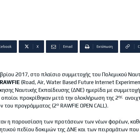
cebook
X
Email
Εκτύπωση
C
βρίου 2017, στο πλαίσιο συμμετοχής του Πολεμικού Ναυ
R
Α
WF
ΙΕ
(Road, Air, Water Based Future Internet Experimen
ίκησης Ναυτικής Εκπαίδευσης (ΔΝΕ) ημερίδα με συμμετοχ
ης
 οποίοι προκρίθηκαν μετά την ολοκλήρωση της 2
ανοιχτ
ο
ν του προγράμματος (2
RAWFIE OPEN CALL).
ταν η παρουσίαση των προτάσεων των νέων φορέων, καθώ
ητικού πεδίου δοκιμών της ΔΝΕ και των πειραμάτων που 