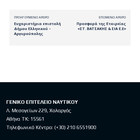
ΠΡΟΗΓΟΎΜΕΝΟ ΆΡΘΡΟ
ΕΠΌΜΕΝΟ ΆΡΘΡΟ
Ευχαριστήρια επιστολή
Προσφορά της Εταιρείας
Δήμου Ελληνικού –
«ΣΤ. ΒΑΤΣΑΚΗΣ & ΣΙΑ Ε.Ε»
Αργυρούπολης
Latest posts
ΓΕΝΙΚΟ ΕΠΙΤΕΛΕΙΟ ΝΑΥΤΙΚΟΥ
Λ. Μεσογείων 229, Χολαργός
Αθήνα ΤΚ: 15561
Τηλεφωνικό Κέντρο:
(+30) 210 6551900