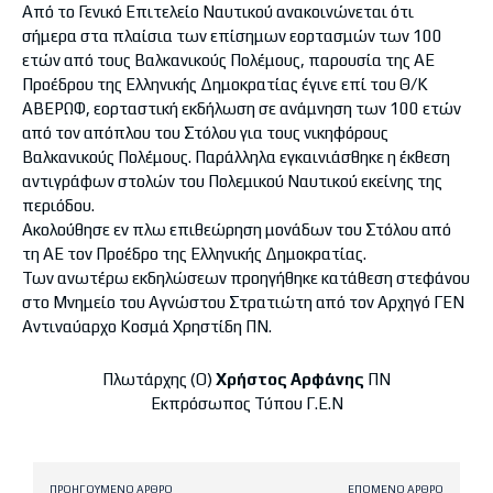
Από το Γενικό Επιτελείο Ναυτικού ανακοινώνεται ότι
σήμερα στα πλαίσια των επίσημων εορτασμών των 100
ετών από τους Βαλκανικούς Πολέμους, παρουσία της ΑΕ
Προέδρου της Ελληνικής Δημοκρατίας έγινε επί του Θ/Κ
ΑΒΕΡΩΦ, εορταστική εκδήλωση σε ανάμνηση των 100 ετών
από τον απόπλου του Στόλου για τους νικηφόρους
Βαλκανικούς Πολέμους. Παράλληλα εγκαινιάσθηκε η έκθεση
αντιγράφων στολών του Πολεμικού Ναυτικού εκείνης της
περιόδου.
Ακολούθησε εν πλω επιθεώρηση μονάδων του Στόλου από
τη ΑΕ τον Προέδρο της Ελληνικής Δημοκρατίας.
Των ανωτέρω εκδηλώσεων προηγήθηκε κατάθεση στεφάνου
στο Μνημείο του Αγνώστου Στρατιώτη από τον Αρχηγό ΓΕΝ
Αντιναύαρχο Κοσμά Χρηστίδη ΠΝ.
Πλωτάρχης (O)
Χρήστος Αρφάνης
ΠΝ
Εκπρόσωπος Τύπου Γ.Ε.Ν
ΠΡΟΗΓΟΎΜΕΝΟ ΆΡΘΡΟ
ΕΠΌΜΕΝΟ ΆΡΘΡΟ