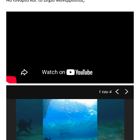
1
του 4