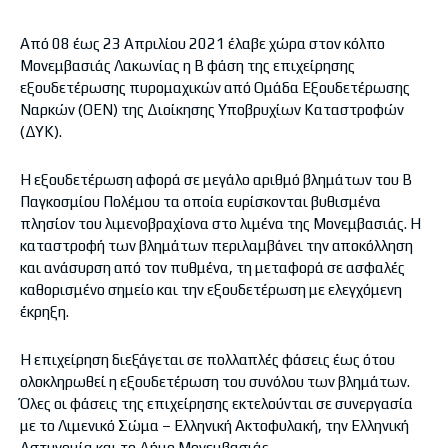
Από 08 έως 23 Απριλίου 2021 έλαβε χώρα στον κόλπο
Μονεμβασιάς Λακωνίας η Β΄ φάση της επιχείρησης
εξουδετέρωσης πυρομαχικών από Ομάδα Εξουδετέρωσης
Ναρκών (ΟΕΝ) της Διοίκησης Υποβρυχίων Καταστροφών
(ΔΥΚ).
Η εξουδετέρωση αφορά σε μεγάλο αριθμό βλημάτων του Β΄
Παγκοσμίου Πολέμου τα οποία ευρίσκονται βυθισμένα
πλησίον του λιμενοβραχίονα στο λιμένα της Μονεμβασιάς. Η
καταστροφή των βλημάτων περιλαμβάνει την αποκόλληση
και ανάσυρση από τον πυθμένα, τη μεταφορά σε ασφαλές
καθορισμένο σημείο και την εξουδετέρωση με ελεγχόμενη
έκρηξη.
Η επιχείρηση διεξάγεται σε πολλαπλές φάσεις έως ότου
ολοκληρωθεί η εξουδετέρωση του συνόλου των βλημάτων.
Όλες οι φάσεις της επιχείρησης εκτελούνται σε συνεργασία
με το Λιμενικό Σώμα – Ελληνική Ακτοφυλακή, την Ελληνική
Αστυνομία και το Δήμο Μονεμβασιάς.