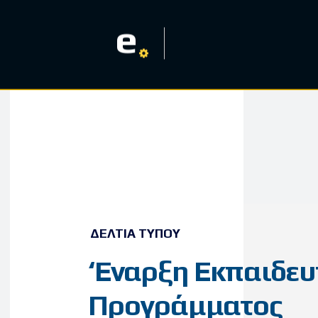
e
ΔΕΛΤΊΑ ΤΎΠΟΥ
‘Εναρξη Εκπαιδευ
Προγράμματος