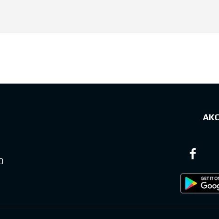
sts
ΑΚ
0