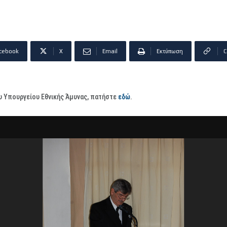
cebook
X
Email
Εκτύπωση
C
ου Υπουργείου Εθνικής Άμυνας, πατήστε
εδώ
.