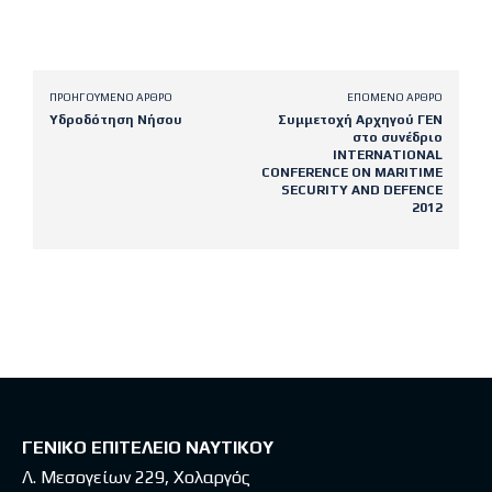
ΠΡΟΗΓΟΎΜΕΝΟ ΆΡΘΡΟ
ΕΠΌΜΕΝΟ ΆΡΘΡΟ
Υδροδότηση Νήσου
Συμμετοχή Αρχηγού ΓΕΝ
στο συνέδριο
INTERNATIONAL
CONFERENCE ON MARITIME
SECURITY AND DEFENCE
2012
Latest posts
ΓΕΝΙΚΟ ΕΠΙΤΕΛΕΙΟ ΝΑΥΤΙΚΟΥ
Λ. Μεσογείων 229, Χολαργός