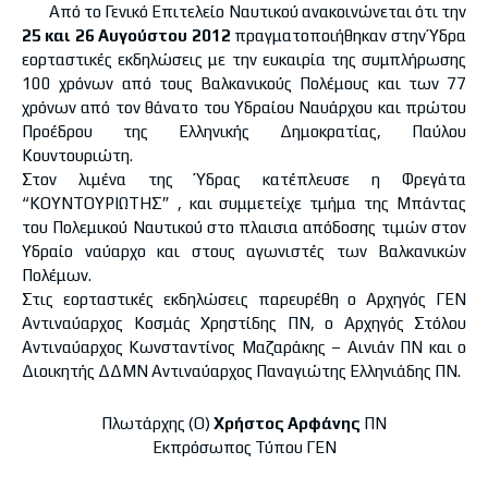
Από το Γενικό Επιτελείο Ναυτικού ανακοινώνεται ότι την
25 και 26 Αυγούστου 2012
πραγματοποιήθηκαν στην Ύδρα
εορταστικές εκδηλώσεις με την ευκαιρία της συμπλήρωσης
100 χρόνων από τους Βαλκανικούς Πολέμους και των 77
χρόνων από τον θάνατο του Υδραίου Ναυάρχου και πρώτου
Προέδρου της Ελληνικής Δημοκρατίας, Παύλου
Κουντουριώτη.
Στον λιμένα της Ύδρας κατέπλευσε η Φρεγάτα
“ΚΟΥΝΤΟΥΡΙΩΤΗΣ” , και συμμετείχε τμήμα της Μπάντας
του Πολεμικού Ναυτικού στο πλαισια απόδοσης τιμών στον
Υδραίο ναύαρχο και στους αγωνιστές των Βαλκανικών
Πολέμων.
Στις εορταστικές εκδηλώσεις παρευρέθη ο Αρχηγός ΓΕΝ
Αντιναύαρχος Κοσμάς Χρηστίδης ΠΝ, ο Αρχηγός Στόλου
Αντιναύαρχος Κωνσταντίνος Μαζαράκης – Αινιάν ΠΝ και ο
Διοικητής ΔΔΜΝ Αντιναύαρχος Παναγιώτης Ελληνιάδης ΠΝ.
Πλωτάρχης (Ο)
Χρήστος Αρφάνης
ΠΝ
Εκπρόσωπος Τύπου ΓΕΝ