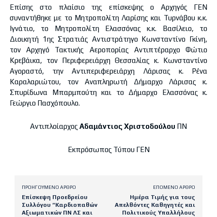
Επίσης στο πλαίσιο της επίσκεψης ο Αρχηγός ΓΕΝ
συναντήθηκε με το Μητροπολίτη Λαρίσης και Τυρνάβου κ.κ.
Ιγνάτιο, το Μητροπολίτη Ελασσόνας κ.κ. Βασίλειο, το
Διοικητή 1ης Στρατιάς Αντιστράτηγο Κωνσταντίνο Γκίνη,
τον Αρχηγό Τακτικής Αεροπορίας Αντιπτέραρχο Φώτιο
Κρεβάικα, τον Περιφερειάρχη Θεσσαλίας κ. Κωνσταντίνο
Αγοραστό, την Αντιπεριφερειάρχη Λάρισας κ. Ρένα
Καραλαριώτου, τον Αναπληρωτή Δήμαρχο Λάρισας κ.
Σπυρίδωνα Μπαρμπούτη και το Δήμαρχο Ελασσόνας κ.
Γεώργιο Πασχόπουλο.
Αντιπλοίαρχος
Αδαμάντιος Χριστοδούλου
ΠΝ
Εκπρόσωπος Τύπου ΓΕΝ
ΠΡΟΗΓΟΎΜΕΝΟ ΆΡΘΡΟ
ΕΠΌΜΕΝΟ ΆΡΘΡΟ
Επίσκεψη Προεδρείου
Ημέρα Τιμής για τους
Συλλόγου “Καρδιοπαθών
Απελθόντες Καθηγητές και
Αξιωματικών ΠΝ ΛΣ και
Πολιτικούς Υπαλλήλους