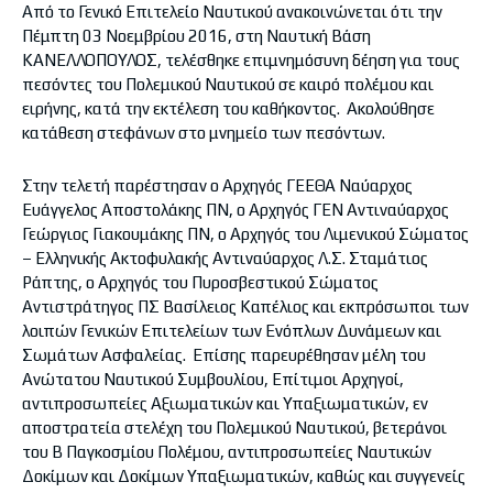
Από το Γενικό Επιτελείο Ναυτικού ανακοινώνεται ότι την
Πέμπτη 03 Νοεμβρίου 2016, στη Ναυτική Βάση
ΚΑΝΕΛΛΟΠΟΥΛΟΣ, τελέσθηκε επιμνημόσυνη δέηση για τους
πεσόντες του Πολεμικού Ναυτικού σε καιρό πολέμου και
ειρήνης, κατά την εκτέλεση του καθήκοντος. Ακολούθησε
κατάθεση στεφάνων στο μνημείο των πεσόντων.
Στην τελετή παρέστησαν o Αρχηγός ΓΕΕΘΑ Ναύαρχος
Ευάγγελος Αποστολάκης ΠΝ, ο Αρχηγός ΓΕΝ Αντιναύαρχος
Γεώργιος Γιακουμάκης ΠΝ, ο Αρχηγός του Λιμενικού Σώματος
– Ελληνικής Ακτοφυλακής Αντιναύαρχος Λ.Σ. Σταμάτιος
Ράπτης, ο Αρχηγός του Πυροσβεστικού Σώματος
Αντιστράτηγος ΠΣ Βασίλειος Καπέλιος και εκπρόσωποι των
λοιπών Γενικών Επιτελείων των Ενόπλων Δυνάμεων και
Σωμάτων Ασφαλείας. Επίσης παρευρέθησαν μέλη του
Ανώτατου Ναυτικού Συμβουλίου, Επίτιμοι Αρχηγοί,
αντιπροσωπείες Αξιωματικών και Υπαξιωματικών, εν
αποστρατεία στελέχη του Πολεμικού Ναυτικού, βετεράνοι
του Β΄ Παγκοσμίου Πολέμου, αντιπροσωπείες Ναυτικών
Δοκίμων και Δοκίμων Υπαξιωματικών, καθώς και συγγενείς