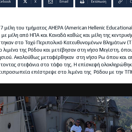
cebook
X
Email
Εκτύπωση
C
 μέλη του τμήματος AHEPA (American Hellenic Educational
ί με μέλη από ΗΠΑ και Καναδά καθώς και μέλη της κεντρικ
στηκαν στο Ταχύ Περιπολικό Κατευθυνομένων Βλημάτων 
ο λιμένα της Ρόδου και μετέβησαν στη νήσο Μεγίστη, όπο
ησιού. Ακολούθως μεταφέρθηκαν στη νήσο Ρω όπου και α
έτοντας στεφάνια στο τάφο της. Η επίσκεψή ολοκληρώθη
τιπροσωπεία επέστρεψε στο λιμένα της Ρόδου με την Τ