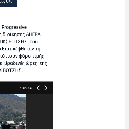
opy URL
 Progressive
ής διοίκησης AHEPA
(ΤΠΚ) ΒΟΤΣΗΣ του
υ Επισκέφθηκαν τη
πότισαν φόρο τιμής
κε βραδινές ώρες της
ΠΚ ΒΟΤΣΗΣ.
1
του 4