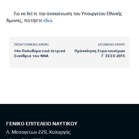
Για να δείτε την ανακοίνωση του Υπουργείου Εθνικής
Άμυνας, πατήστε
εδώ
.
ΠΡΟΗΓΟΎΜΕΝΟ ΆΡΘΡΟ
ΕΠΌΜΕΝΟ ΆΡΘΡΟ
14ο Πολυθεματικό Ιατρικό
Πρόσκληση Στρατευσίμων
Συνέδριο του ΝΝΑ
Γ ́ ΕΣΣΟ 2015
Latest posts
ΓΕΝΙΚΟ ΕΠΙΤΕΛΕΙΟ ΝΑΥΤΙΚΟΥ
Λ. Μεσογείων 229, Χολαργός