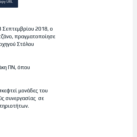
opy URL
18 Σεπτεμβρίου 2018, ο
ρτζάνο, πραγματοποίησε
ρχηγού Στόλου
άκη ΠΝ, όπου
σκεφτεί μονάδες του
ύς συνεργασίας σε
στηριοτήτων.