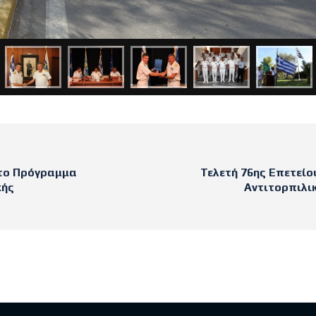
το Πρόγραμμα
Τελετή 76ης Επετείο
κής
Αντιτορπιλι
sts