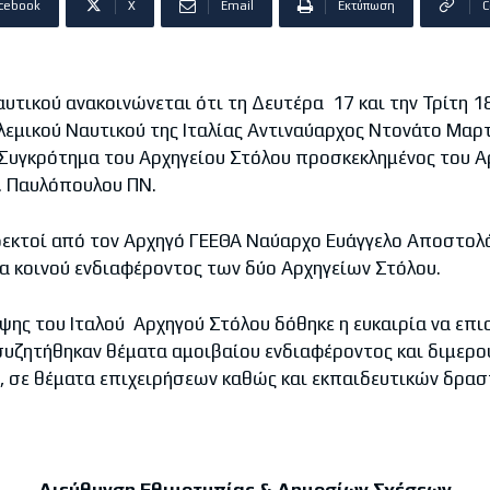
cebook
X
Email
Εκτύπωση
C
αυτικού ανακοινώνεται ότι τη Δευτέρα 17 και την Τρίτη 
λεμικού Ναυτικού της Ιταλίας Αντιναύαρχος Ντονάτο Μα
Συγκρότημα του Αρχηγείου Στόλου προσκεκλημένος του Α
. Παυλόπουλου ΠΝ.
ν δεκτοί από τον Αρχηγό ΓΕΕΘΑ Ναύαρχο Ευάγγελο Αποστολ
 κοινού ενδιαφέροντος των δύο Αρχηγείων Στόλου.
ψης του Ιταλού Αρχηγού Στόλου δόθηκε η ευκαιρία να επι
συζητήθηκαν θέματα αμοιβαίου ενδιαφέροντος και διμερο
ς, σε θέματα επιχειρήσεων καθώς και εκπαιδευτικών δρα