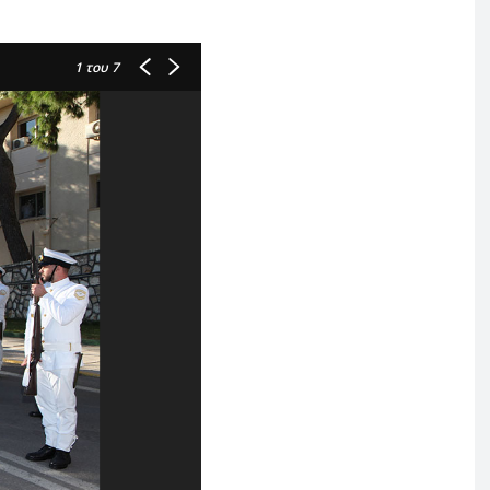
1
του 7