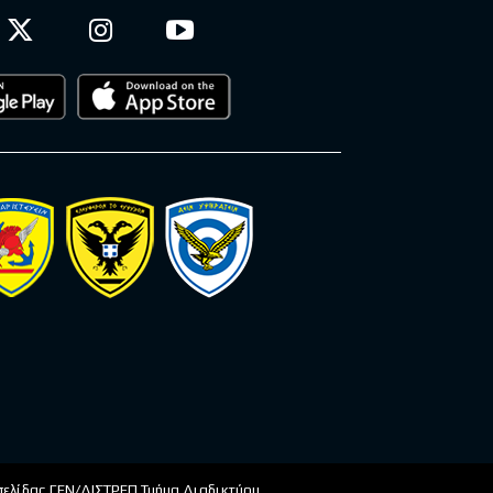
οσελίδας ΓΕΝ/ΔΙΣΤΡΕΠ Τμήμα Διαδικτύου.