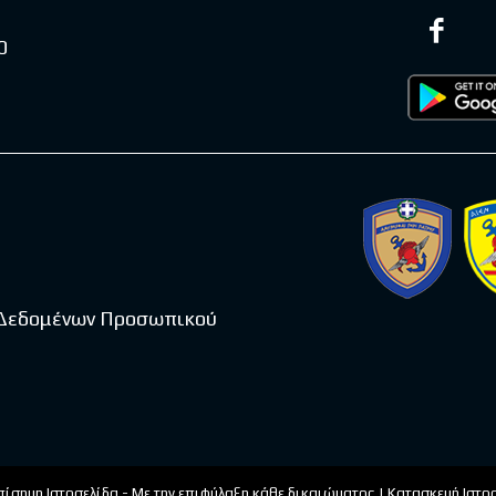
0
 Δεδομένων Προσωπικού
πίσημη Ιστοσελίδα - Με την επιφύλαξη κάθε δικαιώματος | Κατασκευή Ιστ