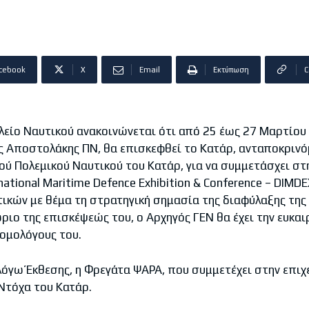
cebook
X
Email
Εκτύπωση
C
ίο Ναυτικού ανακοινώνεται ότι από 25 έως 27 Μαρτίου 
ς Αποστολάκης ΠΝ, θα επισκεφθεί το Κατάρ, ανταποκριν
ού Πολεμικού Ναυτικού του Κατάρ, για να συμμετάσχει στ
national Maritime Defence Exhibition & Conference – DIMD
ικών με θέμα τη στρατηγική σημασία της διαφύλαξης της
ριο της επισκέψεώς του, ο Αρχηγός ΓΕΝ θα έχει την ευκαιρ
ομολόγους του.
γω Έκθεσης, η Φρεγάτα ΨΑΡΑ, που συμμετέχει στην επιχ
Ντόχα του Κατάρ.