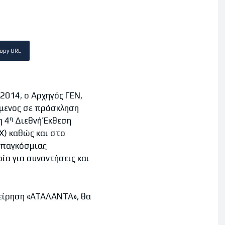
opy URL
2014, ο Αρχηγός ΓΕΝ,
όμενος σε πρόσκληση
η
η 4
Διεθνή Έκθεση
EX) καθώς και στο
 παγκόσμιας
ία για συναντήσεις και
είρηση «ΑΤΑΛΑΝΤΑ», θα