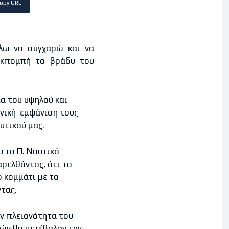
opy URL
έλω να συγχαρώ και να
 εκπομπή το βράδυ του
ια του υψηλού και
ενική εμφάνιση τους
υτικού μας.
υ το Π. Ναυτικό
αρελθόντος, ότι το
 κομμάτι με το
τας.
ην πλειονότητα του
ών θα μετέβαλαν την