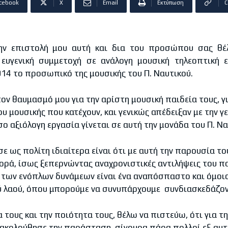
cebook
X
Email
Εκτύπωση
C
την επιστολή μου αυτή και δια του προσώπου σας θ
 ευγενική συμμετοχή σε ανάλογη μουσική τηλεοπτική
14 το προσωπικό της μουσικής του Π. Ναυτικού.
ν θαυμασμό μου για την αρίστη μουσική παιδεία τους, γ
υ μουσικής που κατέχουν, και γενικώς απέδειξαν με την γ
ο αξιόλογη εργασία γίνεται σε αυτή την μονάδα του Π. Να
ε ως πολίτη ιδιαίτερα είναι ότι με αυτή την παρουσία το
φορά, ίσως ξεπερνώντας αναχρονιστικές αντιλήψεις του π
των ενόπλων δυνάμεων είναι ένα αναπόσπαστο και όμοιο
ύ λαού, όπου μπορούμε να συνυπάρχουμε συνδιασκεδάζον
 τους και την ποιότητα τους, θέλω να πιστεύω, ότι για τ
ακολούθησε την παράσταση, σίγουρα πάρα πολλοί εξ αυτ