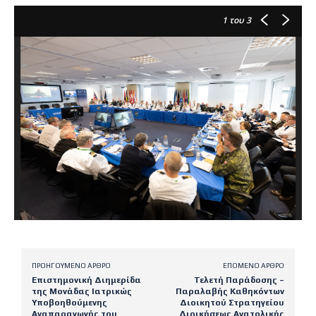
1
του 3
ΠΡΟΗΓΟΎΜΕΝΟ ΆΡΘΡΟ
ΕΠΌΜΕΝΟ ΆΡΘΡΟ
Επιστημονική Διημερίδα
Τελετή Παράδοσης –
της Μονάδας Ιατρικώς
Παραλαβής Καθηκόντων
Υποβοηθούμενης
Διοικητού Στρατηγείου
Αναπαραγωγής του
Διοικήσεως Ανατολικής