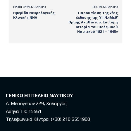
ΠΡΟΗΓΟΎΜΕΝΟ ΆΡΘΡΟ
ΕΠΌΜΕΝΟ ΆΡΘΡΟ
Ημερίδα Νευρολογικής
Παρουσίαση της νέας
Κλινικής ΝΝΑ
έκδοσης της Υ.Ι.Ν.«Μεθ’
Ορμής Ακαθέκτου. Επίτομη
Ιστορία του Πολεμικού
Ναυτικού 1821 – 1945»
Latest posts
ΓΕΝΙΚΟ ΕΠΙΤΕΛΕΙΟ ΝΑΥΤΙΚΟΥ
Λ. Μεσογείων 229, Χολαργός
Αθήνα ΤΚ: 15561
Τηλεφωνικό Κέντρο:
(+30) 210 6551900