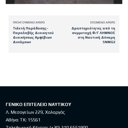
ΠΡΟΗΓΟΎΜΕΝΟ ΆΡΘΡΟ
ΕΠΌΜΕΝΟ ΆΡΘΡΟ
Τελετή Παράδοσης-
Δραστηριότητες από τη
Παραλαβής Διοικητού
συμμετοχή Φ/Γ ΛΗΜΝΟΣ
Διοικήσεως Αμφίβιων
στη Ναυτική Δύναμη
Δυνάμεων
SNMG2
Latest posts
ΓΕΝΙΚΟ ΕΠΙΤΕΛΕΙΟ ΝΑΥΤΙΚΟΥ
Λ. Μεσογείων 229, Χολαργός
Αθήνα ΤΚ: 15561
Τηλεφωνικό Κέντρο:
(+30) 210 6551900