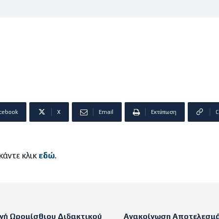
cebook
X
Email
Εκτύπωση
C
 κάντε κλικ
εδώ
.
γή Ωρομίσθιου Διδακτικού
Ανακοίνωση Αποτελεσμ