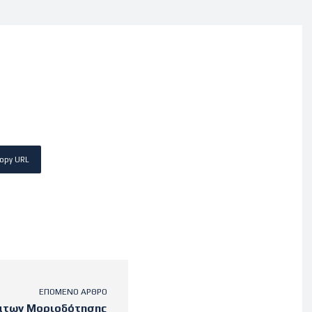
opy URL
ΕΠΌΜΕΝΟ ΆΡΘΡΟ
άτων Μοριοδότησης