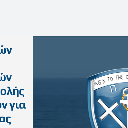
κών
ών
χολής
ν για
ος