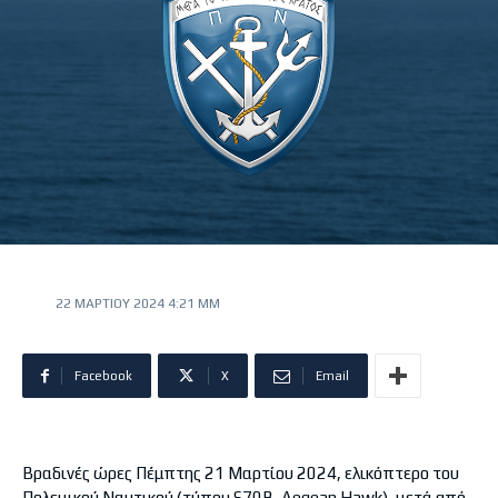
22 ΜΑΡΤΊΟΥ 2024 4:21 ΜΜ
Facebook
X
Email
Bραδινές ώρες Πέμπτης 21 Μαρτίου 2024, ελικόπτερο του
Πολεμικού Ναυτικού (τύπου S70B, Aegean Hawk), μετά από