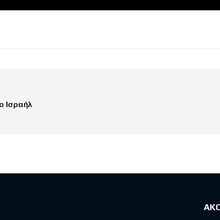
ο Ισραήλ
ΑΚ