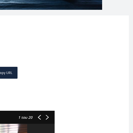
opy URL
1
του 20