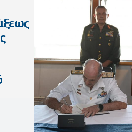
άξεως
ς
ό