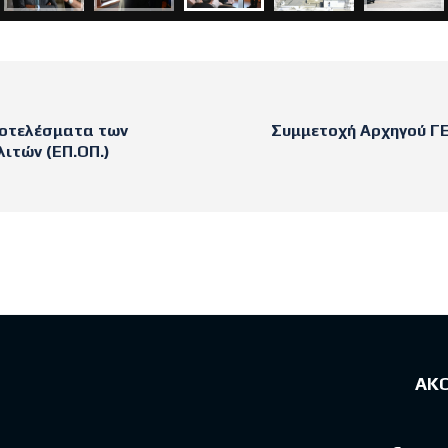
ποτελέσματα των
Συμμετοχή Αρχηγού Γ
ιτών (ΕΠ.ΟΠ.)
sts
ΑΚ