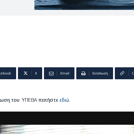
cebook
X
Email
Εκτύπωση
C
ίνωση του
ΥΠΕΘΑ
πατήστε
εδώ.