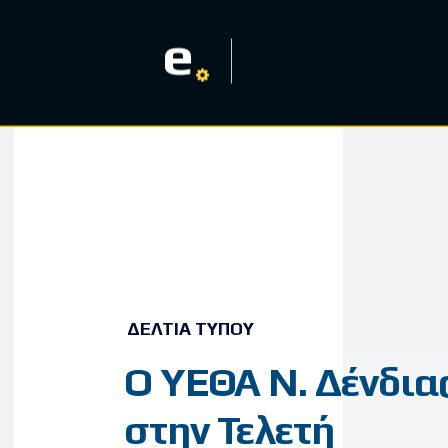
e
ΔΕΛΤΊΑ ΤΎΠΟΥ
Ο ΥΕΘΑ Ν. Δένδια
στην Τελετή