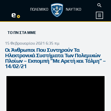
ΠΟΛΕΜΙΚΟ
ΝΑΥΤΙΚΟ
e
ΤΟ ΠΝ ΣΤΑ ΜΜΕ
15 Φεβρουαρίου 2021 6:35 πμ
Οι Άνθρωποι Που Συντηρούν Τα
Ηλεκτρονικά Συστήματα Των Πολεμικών
Πλοίων – Εκπομπή ”Με Αρετή και Τόλμη” –
14/02/21