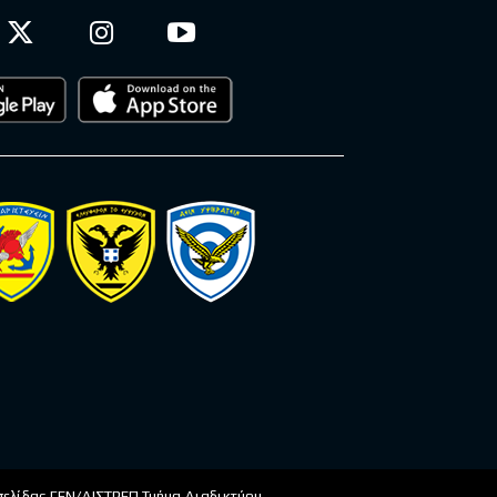
οσελίδας ΓΕΝ/ΔΙΣΤΡΕΠ Τμήμα Διαδικτύου.