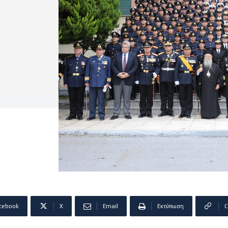
cebook
X
Email
Εκτύπωση
C