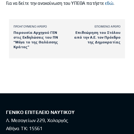
Για να δείτε την ανακοίνωση του ΥΠΕΘΑ πατήστε
εδώ
.
ΠΡΟΗΓΟΎΜΕΝΟ ΆΡΘΡΟ
ΕΠΌΜΕΝΟ ΆΡΘΡΟ
Παρουσία Αρχηγού ΓΕΝ
Επιθεώρηση του Στόλου
στις Εκδηλώσεις του ΠΝ
από την Α.Ε. τον Πρόεδρο
“Μέγα το της Θαλάσσης
της Δημοκρατίας
Κράτος”
Latest posts
ΓΕΝΙΚΟ ΕΠΙΤΕΛΕΙΟ ΝΑΥΤΙΚΟΥ
Λ. Μεσογείων 229, Χολαργός
Αθήνα ΤΚ: 15561