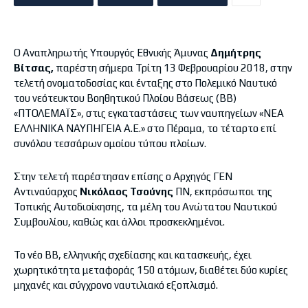
Ο Αναπληρωτής Υπουργός Εθνικής Άμυνας
Δημήτρης
Βίτσας,
παρέστη σήμερα Τρίτη 13 Φεβρουαρίου 2018, στην
τελετή ονοματοδοσίας και ένταξης στο Πολεμικό Ναυτικό
του νεότευκτου Βοηθητικού Πλοίου Βάσεως (ΒΒ)
«ΠΤΟΛΕΜΑΪΣ», στις εγκαταστάσεις των ναυπηγείων «ΝΕΑ
ΕΛΛΗΝΙΚΑ ΝΑΥΠΗΓΕΙΑ Α.Ε.» στο Πέραμα, το τέταρτο επί
συνόλου τεσσάρων ομοίου τύπου πλοίων.
Στην τελετή παρέστησαν επίσης ο Αρχηγός ΓΕΝ
Αντιναύαρχος
Νικόλαος Τσούνης
ΠΝ, εκπρόσωποι της
Τοπικής Αυτοδιοίκησης, τα μέλη του Ανώτατου Ναυτικού
Συμβουλίου, καθώς και άλλοι προσκεκλημένοι.
Το νέο ΒΒ, ελληνικής σχεδίασης και κατασκευής, έχει
χωρητικότητα μεταφοράς 150 ατόμων, διαθέτει δύο κυρίες
μηχανές και σύγχρονο ναυτιλιακό εξοπλισμό.