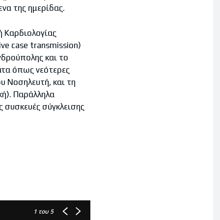
ενα της ημερίδας.
ή Καρδιολογίας
ve case transmission)
νδρούπολης και το
ατα όπως νεότερες
υ Νοσηλευτή, και τη
κή). Παράλληλα
ες συσκευές σύγκλεισης
1
του 5