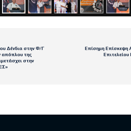
ου Δένδια στην Φ/Γ
Επίσημη Επίσκεψη Α
ν απόπλου της
Επιτελείου 
μμετάσχει στην
ΕΣ»
sts