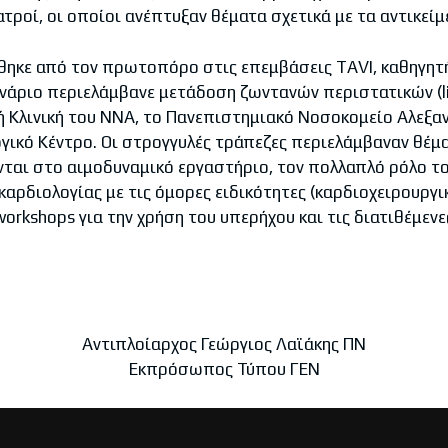
ιατροί, οι οποίοι ανέπτυξαν θέματα σχετικά με τα αντικείμ
όθηκε από τον πρωτοπόρο στις επεμβάσεις TAVI, καθηγητ
ινάριο περιελάμβανε μετάδοση ζωντανών περιστατικών (li
κή Κλινική του ΝΝΑ, το Πανεπιστημιακό Νοσοκομείο Αλεξα
γικό Κέντρο. Οι στρογγυλές τράπεζες περιελάμβαναν θέμ
ται στο αιμοδυναμικό εργαστήριο, τον πολλαπλό ρόλο το
καρδιολογίας με τις όμορες ειδικότητες (καρδιοχειρουργι
workshops για την χρήση του υπερήχου και τις διατιθέμεν
Αντιπλοίαρχος Γεώργιος Λαϊάκης ΠΝ
Εκπρόσωπος Τύπου ΓΕΝ