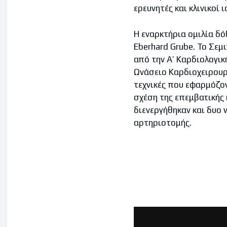
ερευνητές και κλινικοί 
Η εναρκτήρια ομιλία δ
Eberhard Grube. Το Σεμ
από την Α’ Καρδιολογι
Ωνάσειο Καρδιοχειρουρ
τεχνικές που εφαρμόζον
σχέση της επεμβατικής 
διενεργήθηκαν και δυο 
αρτηριοτομής.