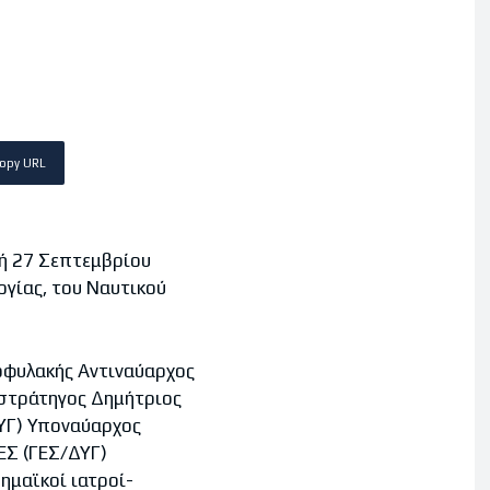
opy URL
υή 27 Σεπτεμβρίου
ογίας, του Ναυτικού
τοφυλακής Αντιναύαρχος
οστράτηγος Δημήτριος
ΔΥΓ) Υποναύαρχος
ΕΣ (ΓΕΣ/ΔΥΓ)
ημαϊκοί ιατροί-