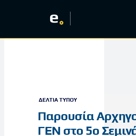
e
ΔΕΛΤΊΑ ΤΎΠΟΥ
Παρουσία Αρχηγ
ΓΕΝ στο 5ο Σεμιν