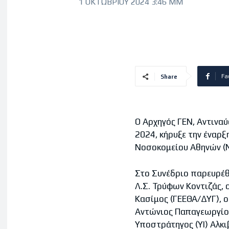
1 ΟΚΤΩΒΡΊΟΥ 2024 3:46 ΜΜ
Fa
Share
Ο Αρχηγός ΓΕΝ, Αντινα
2024, κήρυξε την έναρξ
Νοσοκομείου Αθηνών (ΝΝ
Στο Συνέδριο παρευρέθ
Λ.Σ. Τρύφων Κοντιζάς,
Κασίμος (ΓΕΕΘΑ/ΔΥΓ), ο
Αντώνιος Παπαγεωργίου
Υποστράτηγος (ΥΙ) Αλκι