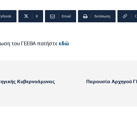
cebook
X
Email
Εκτύπωση
C
ίνωση του ΓΕΕΘΑ πατήστε
εδώ
τηγικής Κυβερνοάμυνας
Παρουσία Αρχηγού Γ
sts