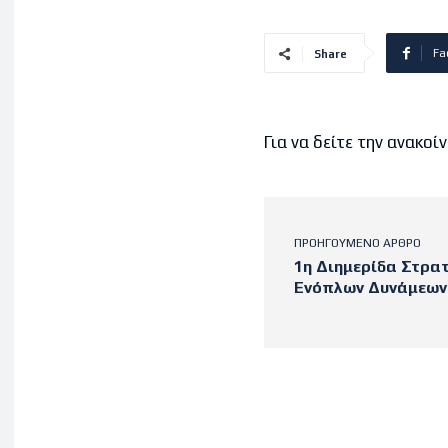
Fa
Share
Για να δείτε την ανακο
ΠΡΟΗΓΟΎΜΕΝΟ ΆΡΘΡΟ
1η Διημερίδα Στρα
Ενόπλων Δυνάμεων
Latest po