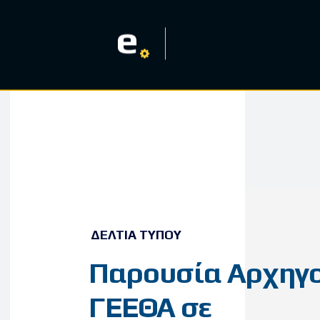
e
ΔΕΛΤΊΑ ΤΎΠΟΥ
Παρουσία Αρχηγ
ΓΕΕΘΑ σε