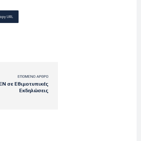
opy URL
ΕΠΌΜΕΝΟ ΆΡΘΡΟ
ΕΝ σε Εθιμοτυπικές
Εκδηλώσεις