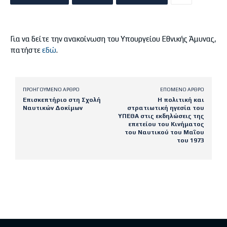
Για να δείτε την ανακοίνωση του Υπουργείου Εθνικής Άμυνας,
πατήστε
εδώ
.
ΠΡΟΗΓΟΎΜΕΝΟ ΆΡΘΡΟ
ΕΠΌΜΕΝΟ ΆΡΘΡΟ
Επισκεπτήριο στη Σχολή
Η πολιτική και
Ναυτικών Δοκίμων
στρατιωτική ηγεσία του
ΥΠΕΘΑ στις εκδηλώσεις της
επετείου του Κινήματος
του Ναυτικού του Μαΐου
του 1973
Latest posts