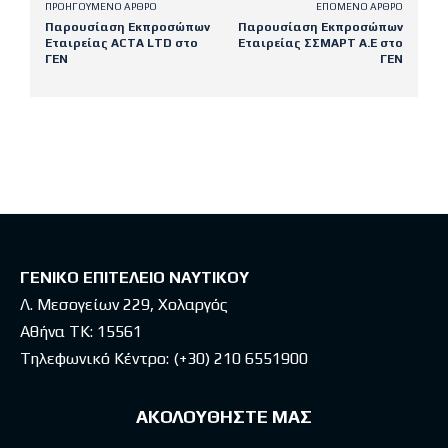
ΠΡΟΗΓΟΎΜΕΝΟ ΆΡΘΡΟ
ΕΠΌΜΕΝΟ ΆΡΘΡΟ
Παρουσίαση Εκπροσώπων
Παρουσίαση Εκπροσώπων
Εταιρείας ACTA LTD στο
Εταιρείας ΣΣΜΑΡΤ Α.Ε στο
ΓΕΝ
ΓΕΝ
Latest posts
ΓΕΝΙΚΟ ΕΠΙΤΕΛΕΙΟ ΝΑΥΤΙΚΟΥ
Λ. Μεσογείων 229, Χολαργός
Αθήνα ΤΚ: 15561
Τηλεφωνικό Κέντρο:
(+30) 210 6551900
ΑΚΟΛΟΥΘΗΣΤΕ ΜΑΣ