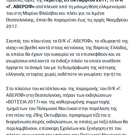
«Γ. ΑΒΕΡΩΦ»
απέπλευσε από τη μόνιμη θέση ελλιμενισμού
του στη Μαρίνα Φλοίσβου και πλέει για το λιμένα
Θεσσαλονίκης, όπου θα παραμείνει έως τις αρχές Νοεμβρίου
2017.
Σκοπός του πλου είναι το Θ/Κ «Γ. ΑΒΕΡΩΦ», το «Θωρηκτό της
νίκης» να βρεθεί κοντά στους κατοίκους της Βόρειας Ελλάδας,
οι οποίοι θα έχουν την ευκαιρία να το επισκεφθούν και να
γνωρίσουν από κοντά το ένδοξο πλοίο το οποίο συνέδεσε
άρρηκτα το όνομά του με τη διαμόρφωση της νεότερης
ελληνικής ιστορίας χωρίς ουδέποτε να γνωρίσει την ήττα.
Στο πλαίσιο του κατάπλου και της παραμονής του Θ/Κ «Γ.
ΑΒΕΡΩΦ» στη Θεσσαλονίκη, πέραν των εκδηλώσεων
«ΒΟΤΣΕΙΑ 2017» και της καθιερωμένης συμμετοχής
τμημάτων του Πολεμικού Ναυτικού στην παρέλαση της
επετείου της 28ης Οκτωβρίου, προγραμματίζεται η
διοργάνωση σειράς εκδηλώσεων, οι οποίες μεταξύ άλλων θα
περιλαμβάνουν, επίσκεψη Σχολείων και ξενάγηση επί του
πλοίου, συμμετοχή της μπάντας του Πολεμικού Ναυτικού σε