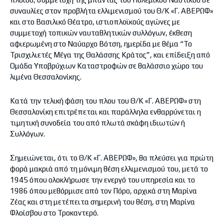
συναυλίες στον προβλήτα ελλιμενισμού του Θ/Κ «Γ. ΑΒΕΡΩΦ»
και στο Βασιλικό Θέατρο, ιστιοπλοϊκούς αγώνες με
συμμετοχή τοπικών ναυταθλητικών συλλόγων, έκθεση
αφιερωμένη στο Ναύαρχο Βότση, ημερίδα με θέμα “Το
Τρισχιλιετές Μέγα της Θαλάσσης Κράτος”, και επίδειξη από
Ομάδα Υποβρύχιων Καταστροφών σε θαλάσσιο χώρο του
λιμένα Θεσσαλονίκης.
Κατά την τελική φάση του πλου του Θ/Κ «Γ. ΑΒΕΡΩΦ» στη
Θεσσαλονίκη επιτρέπεται και παράλληλα ενθαρρύνεται η
τιμητική συνοδεία του από πλωτά σκάφη ιδιωτών ή
Συλλόγων.
Σημειώνεται, ότι το Θ/Κ «Γ. ΑΒΕΡΩΦ», θα πλεύσει για πρώτη
φορά μακριά από τη μόνιμη θέση ελλιμενισμού του, μετά το
1945 όπου ολοκλήρωσε την ενεργό του υπηρεσία και το
1986 όπου μεθόρμισε από τον Πόρο, αρχικά στη Μαρίνα
Ζέας και στη μετέπειτα σημερινή του θέση, στη Μαρίνα
Φλοίσβου στο Τροκαντερό.