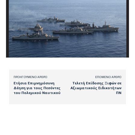
ΠΡΟΗΓΟΎΜΕΝΟ ΆΡΘΡΟ
ΕΠΌΜΕΝΟ ΆΡΘΡΟ
Ετήσια Επιμνημόσυνη
Τελετή Επίδοσης Ξιφών σε
Δέηση για τους Πεσόντες
Αξιωματικούς Ειδικοτήτων
του Πολεμικού Ναυτικού
ΠΝ
Latest posts