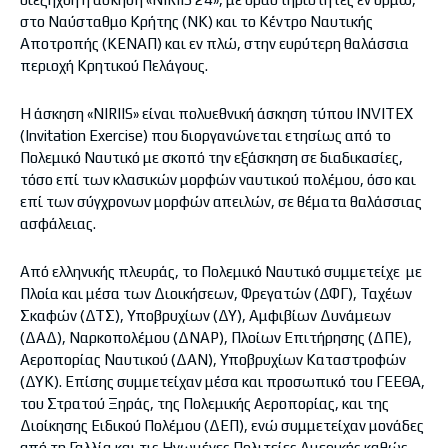
στο Ναύσταθμο Κρήτης (ΝΚ) και το Κέντρο Ναυτικής
Αποτροπής (ΚΕΝΑΠ) και εν πλώ, στην ευρύτερη θαλάσσια
περιοχή Κρητικού Πελάγους.
Η άσκηση «NIRIIS» είναι πολυεθνική άσκηση τύπου INVITEX
(Invitation Exercise) που διοργανώνεται ετησίως από το
Πολεμικό Ναυτικό με σκοπό την εξάσκηση σε διαδικασίες,
τόσο επί των κλασικών μορφών ναυτικού πολέμου, όσο και
επί των σύγχρονων μορφών απειλών, σε θέματα θαλάσσιας
ασφάλειας.
Από ελληνικής πλευράς, το Πολεμικό Ναυτικό συμμετείχε με
Πλοία και μέσα των Διοικήσεων, Φρεγατών (ΔΦΓ), Ταχέων
Σκαφών (ΔΤΣ), Υποβρυχίων (ΔΥ), Αμφιβίων Δυνάμεων
(ΔΑΔ), Ναρκοπολέμου (ΔΝΑΡ), Πλοίων Επιτήρησης (ΔΠΕ),
Αεροπορίας Ναυτικού (ΔΑΝ), Υποβρυχίων Καταστροφών
(ΔΥΚ). Επίσης συμμετείχαν μέσα και προσωπικό του ΓΕΕΘΑ,
του Στρατού Ξηράς, της Πολεμικής Αεροπορίας, και της
Διοίκησης Ειδικού Πολέμου (ΔΕΠ), ενώ συμμετείχαν μονάδες
από τη Γαλλία και τις Ηνωμένες Πολιτείες Αμερικής καθώς