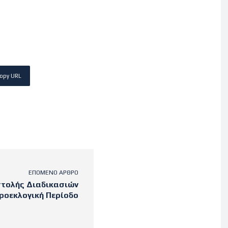
opy URL
ΕΠΌΜΕΝΟ ΆΡΘΡΟ
τολής Διαδικασιών
ροεκλογική Περίοδο