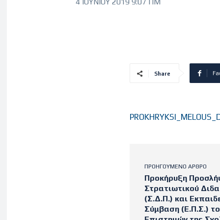
4 ΙΟΥΝΊΟΥ 2019 9:07 ΠΜ
Fa
Share
PROKHRYKSI_MELOUS_D
ΠΡΟΗΓΟΎΜΕΝΟ ΆΡΘΡΟ
Προκήρυξη Προσλή
Στρατιωτικού Διδ
(Σ.Δ.Π.) και Εκπαι
Σύμβαση (Ε.Π.Σ.) 
Επιστημών της Σχο