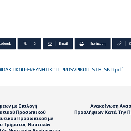
cebook
X
Email
Εκτύπωση
C
IDAKTIKOU-EREYNHTIKOU_PROSVPIKOU_STH_SND.pdf
ψεων με Επιλογή
Ανακοίνωση Ανασ
ακτικού Προσωπικού
Προσλήψεων Κατά Την Π
δευτικού Προσωπικού με
του Τμήματος Ναυτικών
λής Ναυτικών Δοκίμων για