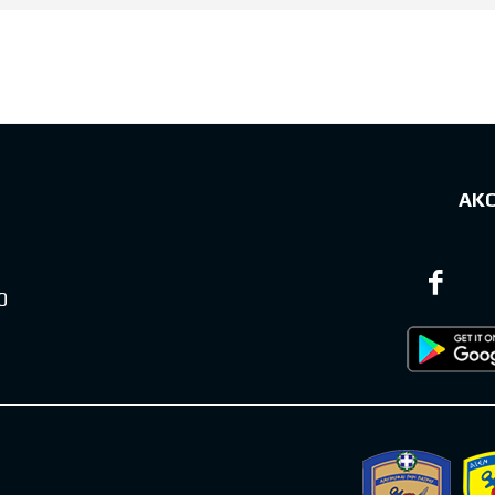
sts
ΑΚ
0