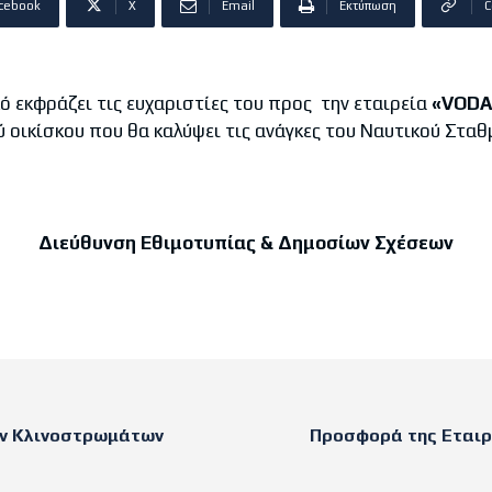
cebook
X
Email
Εκτύπωση
C
κφράζει τις ευχαριστίες του προς την εταιρεία
«
VODA
ύ οικίσκου που θα καλύψει τις ανάγκες του Ναυτικού Σταθ
Διεύθυνση Εθιμοτυπίας & Δημοσίων Σχέσεων
ών Κλινοστρωμάτων
Προσφορά της Εταιρε