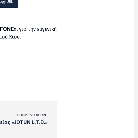
opy URL
FONE
»
, για την ευγενική
μού Χίου.
ΕΠΌΜΕΝΟ ΆΡΘΡΟ
ίας «JOTUN L.T.D.»