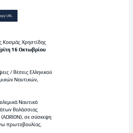
opy URL
ος Κοσμάς Χρηστίδης
Τρίτη 16 Οκτωβρίου
εις / θέσεις Ελληνικού
μικών Ναυτικών,
Πολεμικά Ναυτικά
μάτων θαλάσσιας
 (ΑDRION), σε σύσκεψη
όγω πρωτοβουλίας.