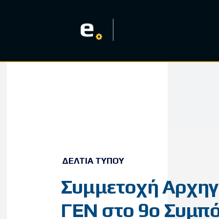
e
ΔΕΛΤΊΑ ΤΎΠΟΥ
Συμμετοχή Αρχη
ΓΕΝ στο 9ο Συμπ