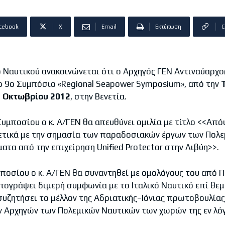
cebook
X
Email
Εκτύπωση
C
ίο Ναυτικού ανακοινώνεται ότι ο Αρχηγός ΓΕΝ Αντιναύαρχ
ο 9ο Συμπόσιο «Regional Seapower Symposium», από την
9 Οκτωβρίου 2012
, στην Βενετία.
Συμποσίου ο κ. Α/ΓΕΝ θα απευθύνει ομιλία με τίτλο <<Απόψ
ετικά με την σημασία των παραδοσιακών έργων των Πολε
ατα από την επιχείρηση Unified Protector στην Λιβύη>>.
ποσίου ο κ. Α/ΓΕΝ θα συναντηθεί με ομολόγους του από 
πογράψει διμερή συμφωνία με το Ιταλικό Ναυτικό επί θε
συζητήσει το μέλλον της Αδριατικής–Ιόνιας πρωτοβουλίας
ων Αρχηγών των Πολεμικών Ναυτικών των χωρών της εν λ