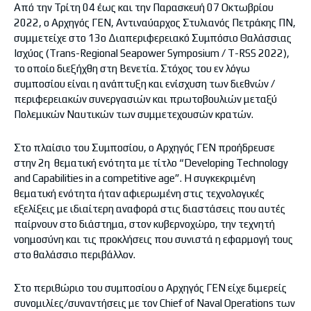
Από την Τρίτη 04 έως και την Παρασκευή 07 Οκτωβρίου
2022, ο Αρχηγός ΓΕΝ, Αντιναύαρχος Στυλιανός Πετράκης ΠΝ,
συμμετείχε στο 13ο Διαπεριφερειακό Συμπόσιο Θαλάσσιας
Ισχύος (Trans-Regional Seapower Symposium / Τ-RSS 2022),
το οποίο διεξήχθη στη Βενετία. Στόχος του εν λόγω
συμποσίου είναι η ανάπτυξη και ενίσχυση των διεθνών /
περιφερειακών συνεργασιών και πρωτοβουλιών μεταξύ
Πολεμικών Ναυτικών των συμμετεχουσών κρατών.
Στο πλαίσιο του Συμποσίου, ο Αρχηγός ΓΕΝ προήδρευσε
στην 2η θεματική ενότητα με τίτλο “Developing Technology
and Capabilities in a competitive age”. Η συγκεκριμένη
θεματική ενότητα ήταν αφιερωμένη στις τεχνολογικές
εξελίξεις με ιδιαίτερη αναφορά στις διαστάσεις που αυτές
παίρνουν στο διάστημα, στον κυβερνοχώρο, την τεχνητή
νοημοσύνη και τις προκλήσεις που συνιστά η εφαρμογή τους
στο θαλάσσιο περιβάλλον.
Στο περιθώριο του συμποσίου ο Αρχηγός ΓΕΝ είχε διμερείς
συνομιλίες/συναντήσεις με τον Chief of Naval Operations των