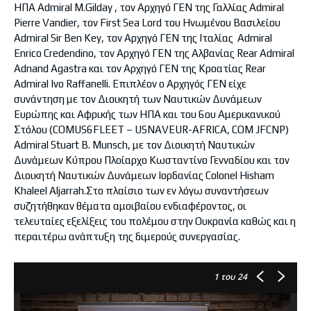
ΗΠΑ Admiral M.Gilday , τον Αρχηγό ΓΕΝ της Γαλλίας Admiral
Pierre Vandier, τον First Sea Lord του Ηνωμένου Βασιλείου
Admiral Sir Ben Key, τον Αρχηγό ΓΕΝ της Ιταλίας Admiral
Enrico Credendino, τον Αρχηγό ΓΕΝ της Αλβανίας Rear Admiral
Adnand Agastra και τον Αρχηγό ΓΕΝ της Κροατίας Rear
Admiral Ivo Raffanelli. Επιπλέον ο Αρχηγός ΓΕΝ είχε
συνάντηση με τον Διοικητή των Ναυτικών Δυνάμεων
Ευρώπης και Αφρικής των ΗΠΑ και του 6ου Αμερικανικού
Στόλου (COMUS6FLEET – USNAVEUR-AFRICA, COM JFCNP)
Admiral Stuart B. Munsch, με τον Διοικητή Ναυτικών
Δυνάμεων Κύπρου Πλοίαρχο Κωσταντίνο Γενναδίου και τον
Διοικητή Ναυτικών Δυνάμεων Ιορδανίας Colonel Hisham
Khaleel Aljarrah.Στο πλαίσιο των εν λόγω συναντήσεων
συζητήθηκαν θέματα αμοιβαίου ενδιαφέροντος, οι
τελευταίες εξελίξεις του πολέμου στην Ουκρανία καθώς και η
περαιτέρω ανάπτυξη της διμερούς συνεργασίας.
1
του 24