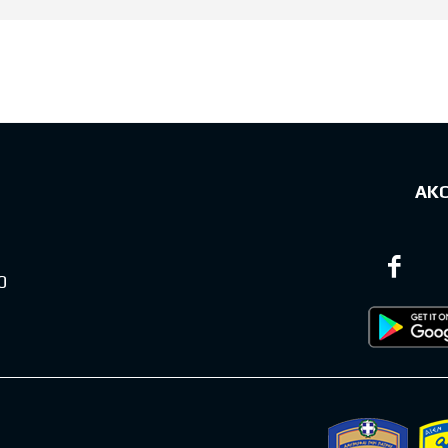
sts
ΑΚ
0