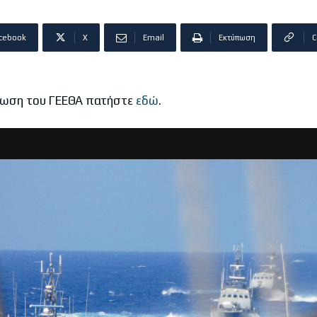
cebook
X
Email
Εκτύπωση
C
ίνωση του ΓΕΕΘΑ πατήστε
εδώ
.