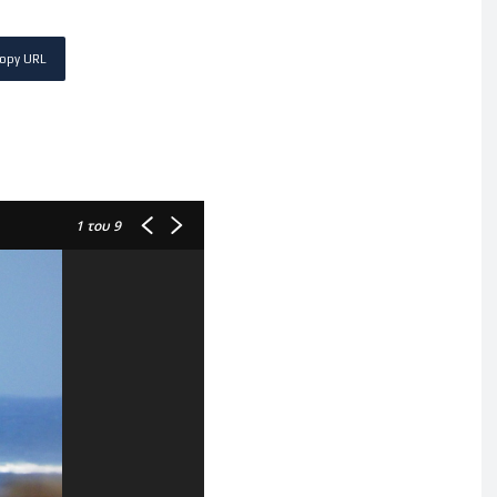
opy URL
1
του 9