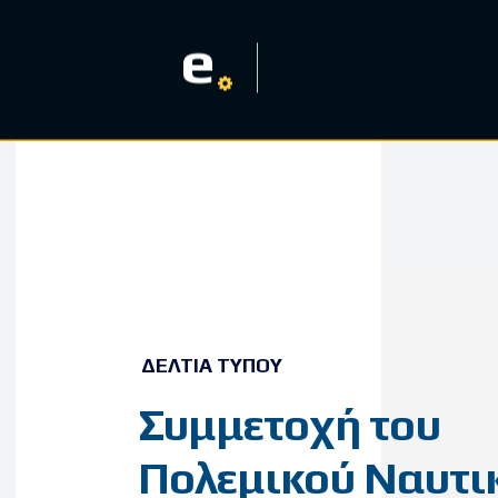
e
ΔΕΛΤΊΑ ΤΎΠΟΥ
Συμμετοχή του
Πολεμικού Ναυτι