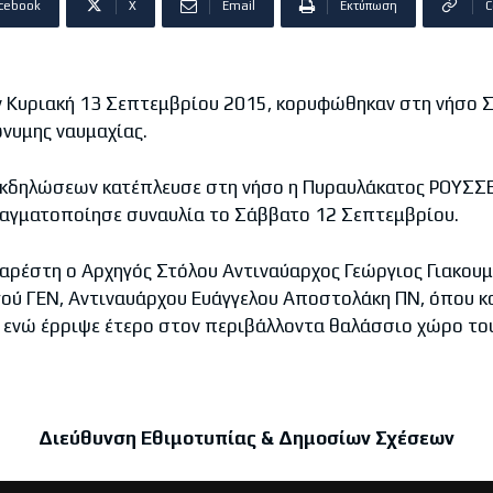
cebook
X
Email
Εκτύπωση
C
 Κυριακή 13 Σεπτεμβρίου 2015, κορυφώθηκαν στη νήσο Σ
ώνυμης ναυμαχίας.
λώσεων κατέπλευσε στη νήσο η Πυραυλάκατος ΡΟΥΣΣΕ
αγματοποίησε συναυλία το Σάββατο 12 Σεπτεμβρίου.
στη ο Αρχηγός Στόλου Αντιναύαρχος Γεώργιος Γιακουμ
ύ ΓΕΝ, Αντιναυάρχου Ευάγγελου Αποστολάκη ΠΝ, όπου κα
 ενώ έρριψε έτερο στον περιβάλλοντα θαλάσσιο χώρο του
Διεύθυνση Εθιμοτυπίας & Δημοσίων Σχέσεων